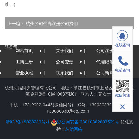
准。）
上一篇：
杭州公司代办注册公司费用
下一篇：
杭州办理个人营业执照流程及费用-杭州久福财务管理有
在线咨询
限公司
网站首页
|
关于我们
|
公司注册
|
工商注册
|
公司变更
|
代理记账
|
电话咨询
营业执照
|
联系我们
|
公司新闻
杭州久福财务管理有限公司
地址：
浙江省杭州市上城区九堡街道杭
海金座3幢10层1003室B01
联系人：
黄女士
微信关注
手机：
173-2602-0445(微信同号)
QQ：
139086330
邮箱：
139086330@qq. com
浙ICP备19028260号-1
浙公网安备 33010302003569号
优化支
持：
从信网络